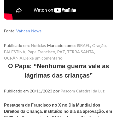
Fonte:
Vatican News
Publicado em:
Notícias
Marcado como:
ISRAEL
,
Oração
,
PALESTINA
,
Papa Francisco
,
PAZ
,
TERRA SANTA
,
UCRÂNIA
Deixe um comentário
O Papa: “Nenhuma guerra vale as
lágrimas das crianças”
Publicado em
20/11/2023
por
Pascom Catedral da Luz
.
Postagem de Francisco no X no Dia Mundial dos
Direitos da Criança, instituído no dia da aprovação, em