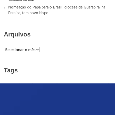
Nomeação do Papa para o Brasil: diocese de Guarabira, na
Paraíba, tem novo bispo
Arquivos
ARQUIVOS
Tags
APELO
ARTE
ARTE CRISTÃ
ARTE SACRA
Audiência Geral
Brasil
Campanha da Fraternidade
Catedral da Luz
CATÓLICOS
Defuntos
evangelização
Família
Festa de Nossa Senhora da Luz
Fiéis Defuntos
GUERRA
Igreja católica
Indulgência