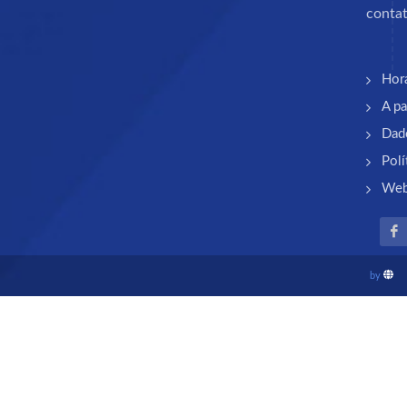
contat
Hor
A pa
Dad
Polí
Web
by