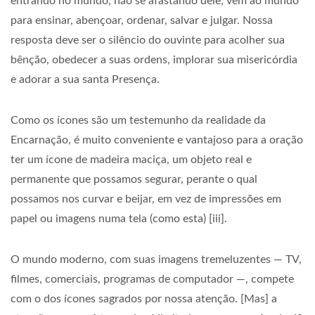
entrando no mundo, não se afastando dele; vem ao mundo
para ensinar, abençoar, ordenar, salvar e julgar. Nossa
resposta deve ser o silêncio do ouvinte para acolher sua
bênção, obedecer a suas ordens, implorar sua misericórdia
e adorar a sua santa Presença.
Como os ícones são um testemunho da realidade da
Encarnação, é muito conveniente e vantajoso para a oração
ter um ícone de madeira maciça, um objeto real e
permanente que possamos segurar, perante o qual
possamos nos curvar e beijar, em vez de impressões em
papel ou imagens numa tela (como esta) [iii].
O mundo moderno, com suas imagens tremeluzentes — TV,
filmes, comerciais, programas de computador —, compete
com o dos ícones sagrados por nossa atenção. [Mas] a