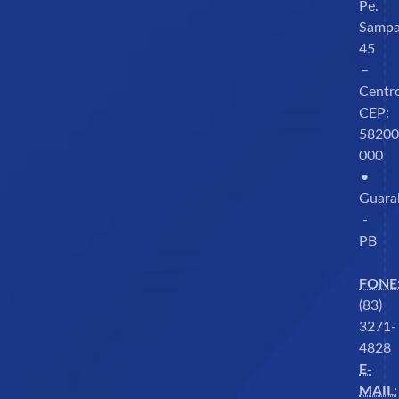
Pe.
Sampa
45
–
Centr
CEP:
58200
000
•
Guara
-
PB
FONE
(83)
3271-
4828
E-
MAIL: