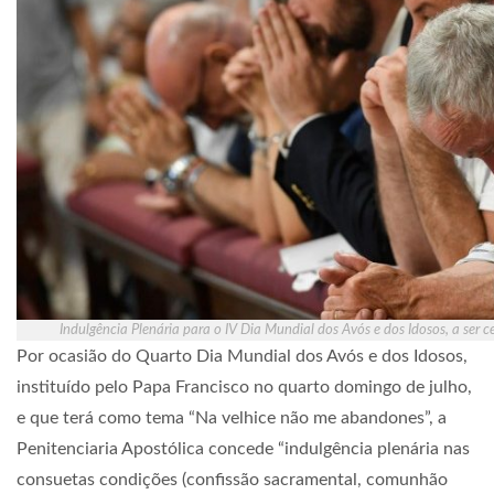
Indulgência Plenária para o IV Dia Mundial dos Avós e dos Idosos, a ser 
Por ocasião do Quarto Dia Mundial dos Avós e dos Idosos,
instituído pelo Papa Francisco no quarto domingo de julho,
e que terá como tema “Na velhice não me abandones”, a
Penitenciaria Apostólica concede “indulgência plenária nas
consuetas condições (confissão sacramental, comunhão