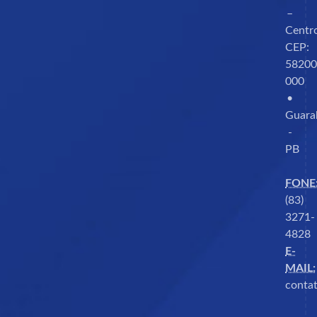
–
Centr
CEP:
58200
000
•
Guara
-
PB
FONE
(83)
3271-
4828
E-
MAIL:
contat