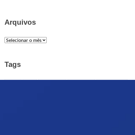
Arquivos
ARQUIVOS
Tags
APELO
ARTE
ARTE CRISTÃ
ARTE SACRA
Audiência Geral
Brasil
Campanha da Fraternidade
Catedral da Luz
CATÓLICOS
Defuntos
evangelização
Família
Festa de Nossa Senhora da Luz
Fiéis Defuntos
GUERRA
Igreja católica
Indulgência
INTERNET
ISRAEL
Jantar com Nossa Senhora
MÍDIA
NOMEAÇÃO
NORDESTE 2
Nossa Senhora da Luz
notícias