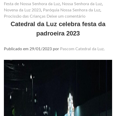
Festa de Nossa Senhora da Luz
,
Nossa Senhora da Luz
,
Novena da Luz 2023
,
Paróquia Nossa Senhora da Luz
,
Procissão das Crianças
Deixe um comentário
Catedral da Luz celebra festa da
padroeira 2023
Publicado em
29/01/2023
por
Pascom Catedral da Luz
.