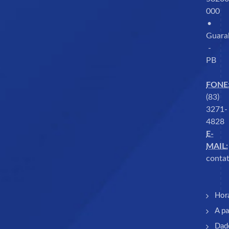
000
•
Guara
-
PB
FONE
(83)
3271-
4828
E-
MAIL:
contat
Hor
A pa
Dad