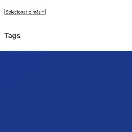
ARQUIVOS
Tags
APELO
ARTE
ARTE CRISTÃ
ARTE SACRA
Audiência Geral
Brasil
Campanha da Fraternidade
Catedral da Luz
CATÓLICOS
Defuntos
evangelização
Família
Festa de Nossa Senhora da Luz
Fiéis Defuntos
GUERRA
Igreja católica
Indulgência
INTERNET
ISRAEL
Jantar com Nossa Senhora
MÍDIA
NOMEAÇÃO
NORDESTE 2
Nossa Senhora da Luz
notícias
Novena da Luz 2023
novenadaluz2024
Oração
PALESTINA
Papa Francisco
Paróquia Nossa Senhora da Luz
PAZ
Pio XII
Procissão das Crianças
Purgatório
PURIFICAÇÃO
Quaresma