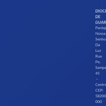
Semana Santa
SÍNODO 2021-2024
SÍNODO SOBRE A SINODALIDADE
UCRÂNIA
Vaticano
DIOC
DE
GUAR
Paróq
Nossa
Senho
Da
Luz
Rua
Pe.
Sampa
45
–
Centr
CEP:
58200
000