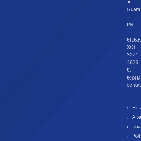
•
Guara
-
PB
FONE
(83)
3271-
4828
E-
MAIL:
contat
Hor
A pa
Dad
Polí