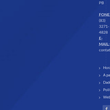
PB
FONE
(83)
3271-
4828
E-
MAIL:
contat
Hor
A pa
Dad
Polí
Web