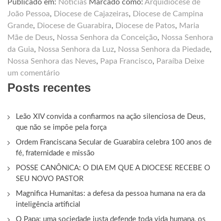
Publicado em:
Notícias
Marcado como:
Arquidiocese de
João Pessoa
,
Diocese de Cajazeiras
,
Diocese de Campina
Grande
,
Diocese de Guarabira
,
Diocese de Patos
,
Maria
Mãe de Deus
,
Nossa Senhora da Conceição
,
Nossa Senhora
da Guia
,
Nossa Senhora da Luz
,
Nossa Senhora da Piedade
,
Nossa Senhora das Neves
,
Papa Francisco
,
Paraíba
Deixe
um comentário
Posts recentes
Leão XIV convida a confiarmos na ação silenciosa de Deus,
que não se impõe pela força
Ordem Franciscana Secular de Guarabira celebra 100 anos de
fé, fraternidade e missão
POSSE CANÔNICA: O DIA EM QUE A DIOCESE RECEBE O
SEU NOVO PASTOR
Magnifica Humanitas: a defesa da pessoa humana na era da
inteligência artificial
O Papa: uma sociedade justa defende toda vida humana, os