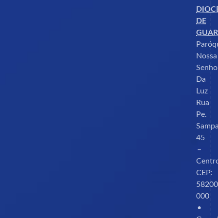
SÍNODO SOBRE A SINODALIDADE
UCRÂNIA
Vaticano
DIOC
DE
GUAR
Paróq
Nossa
Senho
Da
Luz
Rua
Pe.
Sampa
45
–
Centr
CEP:
58200
000
•