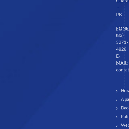
Guara
-
PB
FONE
(83)
3271-
4828
E-
MAIL:
contat
Hor
A pa
Dad
Polí
Web