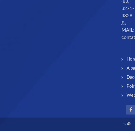
(83)
3271-
4828
E-
MAIL:
contat
Hor
A pa
Dad
Polí
Web
by