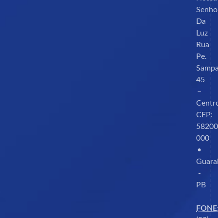
Senho
Da
Luz
Rua
Pe.
Sampa
45
–
Centr
CEP:
58200
000
•
Guara
-
PB
FONE