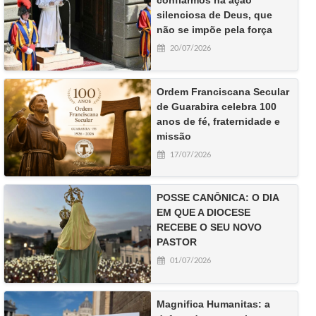
confiarmos na ação
silenciosa de Deus, que
não se impõe pela força
20/07/2026
Ordem Franciscana Secular
de Guarabira celebra 100
anos de fé, fraternidade e
missão
17/07/2026
POSSE CANÔNICA: O DIA
EM QUE A DIOCESE
RECEBE O SEU NOVO
PASTOR
01/07/2026
Magnifica Humanitas: a