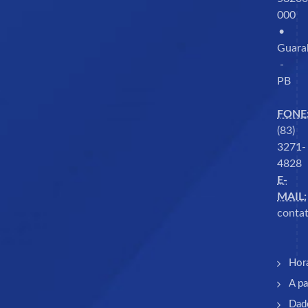
000
•
Guara
-
PB
FONE
(83)
3271-
4828
E-
MAIL:
contat
Hor
A pa
Dad