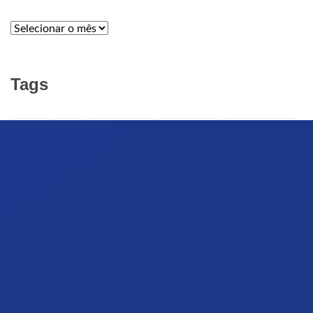
ARQUIVOS
Tags
APELO
ARTE
ARTE CRISTÃ
ARTE SACRA
Audiência Geral
Brasil
Campanha da Fraternidade
Catedral da Luz
CATÓLICOS
Defuntos
evangelização
Família
Festa de Nossa Senhora da Luz
Fiéis Defuntos
GUERRA
Igreja católica
Indulgência
INTERNET
ISRAEL
Jantar com Nossa Senhora
MÍDIA
NOMEAÇÃO
NORDESTE 2
Nossa Senhora da Luz
notícias
Novena da Luz 2023
novenadaluz2024
Oração
PALESTINA
Papa Francisco
Paróquia Nossa Senhora da Luz
PAZ
Pio XII
Procissão das Crianças
Purgatório
PURIFICAÇÃO
Quaresma