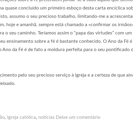
inha quase concluído um primeiro esboço desta carta encíclica sob
sto, assumo o seu precioso trabalho, limitando-me a acrescenta
em, hoje e amanhã, sempre está chamado a «confirmar os irmãos
a o seu caminho. Teríamos assim o “papa das virtudes” com um
eu ensinamento sobre a fé é bastante conhecido. O Ano da Fé é 
o Ano da Fé é de fato a moldura perfeita para o seu pontificado 
mento pelo seu precioso serviço à Igreja e a certeza de que ai
deixado.
ção
,
Igreja católica
,
notícias
Deixe um comentário