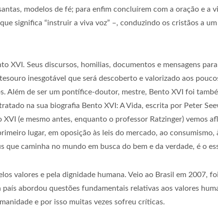
santas, modelos de fé; para enfim concluírem com a oração e a v
ue significa “instruir a viva voz” –, conduzindo os cristãos a um
nto XVI. Seus discursos, homilias, documentos e mensagens para
 tesouro inesgotável que será descoberto e valorizado aos pouco
os. Além de ser um pontífice-doutor, mestre, Bento XVI foi tam
atado na sua biografia Bento XVI: A Vida, escrita por Peter Se
 XVI (e mesmo antes, enquanto o professor Ratzinger) vemos af
meiro lugar, em oposição às leis do mercado, ao consumismo, 
eus que caminha no mundo em busca do bem e da verdade, é o ess
pelos valores e pela dignidade humana. Veio ao Brasil em 2007, fo
a país abordou questões fundamentais relativas aos valores huma
anidade e por isso muitas vezes sofreu críticas.