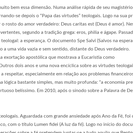
muito bem essa dimensão. Numa análise rápida de seu magistéri
rnando-se depois o “Papa das virtudes” teologais. Logo na sua pr
 o rosto do amor verdadeiro: Deus caritas est (Deus é amor). Ne
rtentes, segundo a tradição grega: eros, philia e ágape. Passa
e teologal: a esperança. O documento Spe Salvi (Salvos na esper
o a uma vida vazia e sem sentido, distante do Deus verdadeiro.
 exortação apostólica que mostrava a Eucaristia como
tros dois anos e uma nova encíclica sobre as virtudes teologais
s a respeitar, especialmente em relação aos problemas financeiros
ma lógica bastante simples, mas muito profunda: “a economia prec
virtuoso belíssimo. Em 2010, após o sínodo sobre a Palavra de De
s teologais. Aguardada com grande ansiedade após Ano da Fé, foi 
co, com o título Lumen fidei (A luz da fé). Logo no início do do
derações sobre a fé pretendem juntar-se a tudo aquilo que Bent