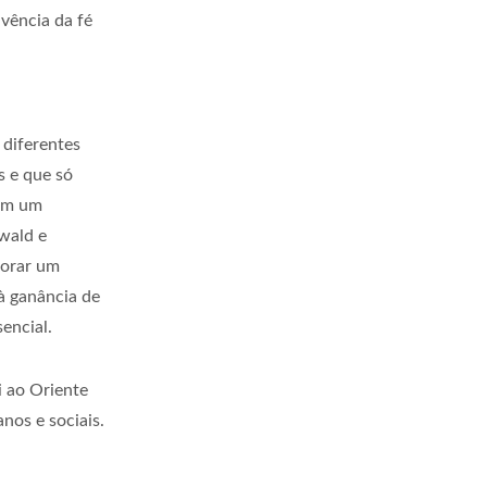
ivência da fé
 diferentes
s e que só
bém um
ewald e
lorar um
à ganância de
encial.
i ao Oriente
nos e sociais.