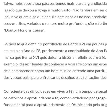
Talvez hoje, após a sua páscoa, temos mais clara a grandiosi
legado que deixou à Igreja é muito vasto. Não tardará em ser 
inclusive quem diga que daqui a cem anos os nossos breviários
seus escritos, variados e sempre muito profundos, são referê
“Doutor Honoris Causa”.
Se tivesse que definir o pontificado de Bento XVI em poucas p
em meio ao Ano da Fé, praticamente a continuidade do Ano Pau
marca que Bento XVI quis deixar à história: refletir sobre a 
exemplo, disse: “Tendes de conhecer a vossa fé como um espe
de a compreender como um bom músico entende uma partitura
dos vossos pais, para enfrentar os desafios e as tentações de
Consciente das dificuldades em viver a fé num tempo de secul
os católicos a aprofundarem a fé, como verdadeiro pedagogo 
fundamental para o aprofundamento da fé: iniciando pela orig