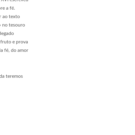
re a fé.
r ao texto
» no tesouro
 legado
fruto e prova
da fé, do amor
nda teremos