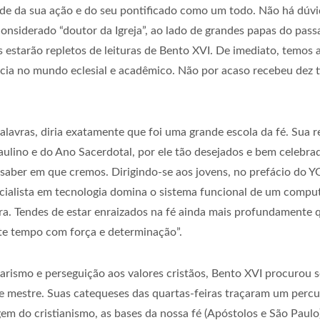
dade da sua ação e do seu pontificado como um todo. Não há dúv
considerado “doutor da Igreja”, ao lado de grandes papas do pas
 estarão repletos de leituras de Bento XVI. De imediato, temos 
ncia no mundo eclesial e acadêmico. Não por acaso recebeu dez t
alavras, diria exatamente que foi uma grande escola da fé. Sua r
lino e do Ano Sacerdotal, por ele tão desejados e bem celebrado
fé, saber em que cremos. Dirigindo-se aos jovens, no prefácio do
cialista em tecnologia domina o sistema funcional de um compu
. Tendes de estar enraizados na fé ainda mais profundamente 
ste tempo com força e determinação”.
arismo e perseguição aos valores cristãos, Bento XVI procurou 
e mestre. Suas catequeses das quartas-feiras traçaram um perc
em do cristianismo, as bases da nossa fé (Apóstolos e São Paulo)