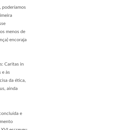
o, poderíamos
imeira
sse
dos menos de
ança) encoraja
: Caritas in
 e às
isa da ética,
us, ainda
concluída e
cumento
o XVI escreveu