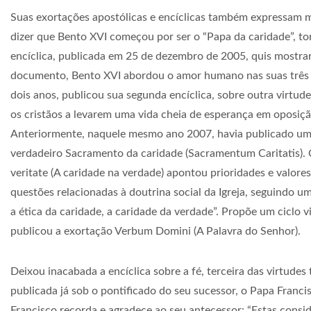
Suas exortações apostólicas e encíclicas também expressam 
dizer que Bento XVI começou por ser o “Papa da caridade”, to
encíclica, publicada em 25 de dezembro de 2005, quis mostrar
documento, Bento XVI abordou o amor humano nas suas três ve
dois anos, publicou sua segunda encíclica, sobre outra virtud
os cristãos a levarem uma vida cheia de esperança em oposiçã
Anteriormente, naquele mesmo ano 2007, havia publicado uma
verdadeiro Sacramento da caridade (Sacramentum Caritatis). Ou
veritate (A caridade na verdade) apontou prioridades e valore
questões relacionadas à doutrina social da Igreja, seguindo u
a ética da caridade, a caridade da verdade”. Propõe um ciclo 
publicou a exortação Verbum Domini (A Palavra do Senhor).
Deixou inacabada a encíclica sobre a fé, terceira das virtude
publicada já sob o pontificado do seu sucessor, o Papa Francis
Francisco recorda e agradece ao seu antecessor: “Estas consi