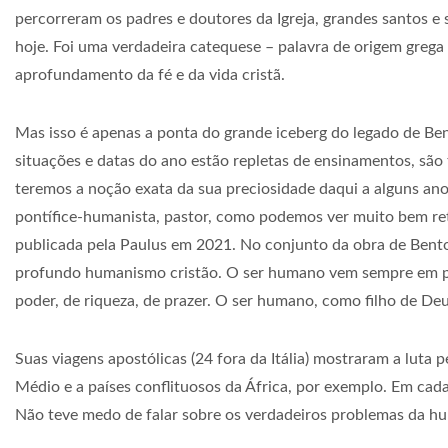
percorreram os padres e doutores da Igreja, grandes santos e 
hoje. Foi uma verdadeira catequese – palavra de origem grega q
aprofundamento da fé e da vida cristã.
Mas isso é apenas a ponta do grande iceberg do legado de Be
situações e datas do ano estão repletas de ensinamentos, são
teremos a noção exata da sua preciosidade daqui a alguns an
pontífice-humanista, pastor, como podemos ver muito bem retr
publicada pela Paulus em 2021. No conjunto da obra de Bento
profundo humanismo cristão. O ser humano vem sempre em pri
poder, de riqueza, de prazer. O ser humano, como filho de D
Suas viagens apostólicas (24 fora da Itália) mostraram a luta 
Médio e a países conflituosos da África, por exemplo. Em cad
Não teve medo de falar sobre os verdadeiros problemas da hum