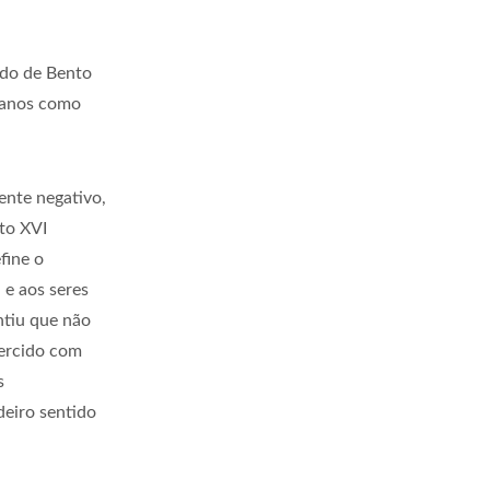
ado de Bento
z anos como
ente negativo,
nto XVI
fine o
 e aos seres
ntiu que não
xercido com
s
deiro sentido