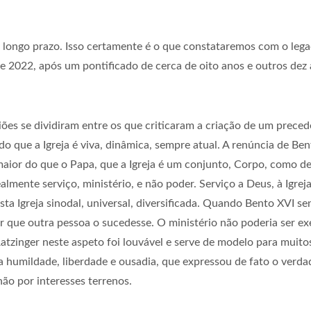
 longo prazo. Isso certamente é o que constataremos com o leg
e 2022, após um pontificado de cerca de oito anos e outros de
ões se dividiram entre os que criticaram a criação de um preced
o que a Igreja é viva, dinâmica, sempre atual. A renúncia de Be
aior do que o Papa, que a Igreja é um conjunto, Corpo, como de
lmente serviço, ministério, e não poder. Serviço a Deus, à Igreja
a Igreja sinodal, universal, diversificada. Quando Bento XVI se
ar que outra pessoa o sucedesse. O ministério não poderia ser e
 Ratzinger neste aspeto foi louvável e serve de modelo para muito
ma humildade, liberdade e ousadia, que expressou de fato o verda
não por interesses terrenos.