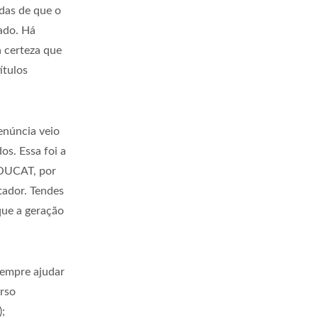
idas de que o
sado. Há
a certeza que
ítulos
enúncia veio
s. Essa foi a
 YOUCAT, por
tador. Tendes
que a geração
sempre ajudar
urso
;