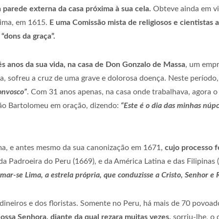
parede externa da casa próxima à sua cela.
Obteve ainda em vi
Lima, em 1615.
E uma Comissão mista de religiosos e cientistas 
“dons da graça”.
ês anos da sua vida, na casa de Don Gonzalo de Massa
, um empr
a, sofreu a cruz de uma grave e dolorosa doença. Neste período
onvosco”
. Com 31 anos apenas, na casa onde trabalhava, agora 
São Bartolomeu em oração, dizendo:
“Este é o dia das minhas núpc
ima, e antes mesmo da sua canonização em 1671,
cujo processo fo
da Padroeira do Peru (1669), e da América Latina e das Filipinas
ar-se Lima, a estrela própria, que conduzisse a Cristo, Senhor e R
dineiros e dos floristas. Somente no Peru, há mais de 70 povo
ossa Senhora, diante da qual rezara muitas vezes,
sorriu-lhe, o