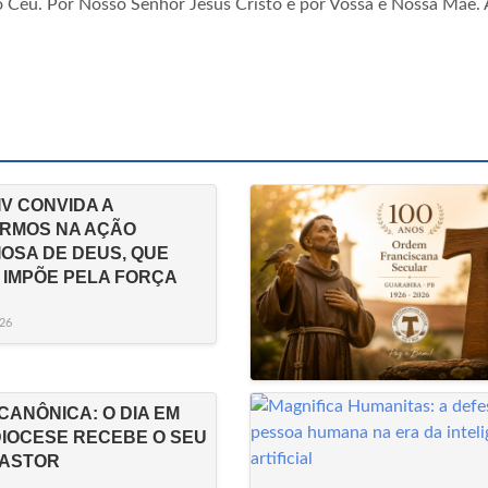
 do Céu. Por Nosso Senhor Jesus Cristo e por Vossa e Nossa Mãe
IV CONVIDA A
RMOS NA AÇÃO
IOSA DE DEUS, QUE
 IMPÕE PELA FORÇA
26
CANÔNICA: O DIA EM
DIOCESE RECEBE O SEU
PASTOR