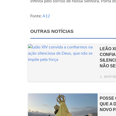
infinita pelo sorriso de Nossa Senhora, Porta
Fonte:
A12
OUTRAS NOTÍCIAS
LEÃO X
CONFIA
SILENC
NÃO SE
20/07/20
POSSE 
QUE A 
NOVO 