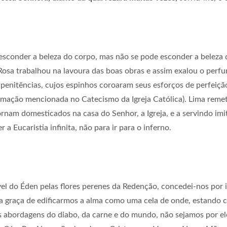
sconder a beleza do corpo, mas não se pode esconder a beleza d
Rosa trabalhou na lavoura das boas obras e assim exalou o perfum
penitências, cujos espinhos coroaram seus esforços de perfeição
irmação mencionada no Catecismo da Igreja Católica). Lima reme
ornam domesticados na casa do Senhor, a Igreja, e a servindo im
 a Eucaristia infinita, não para ir para o inferno.
vel do Éden pelas flores perenes da Redenção, concedei-nos por
e a graça de edificarmos a alma como uma cela de onde, estando
s abordagens do diabo, da carne e do mundo, não sejamos por el