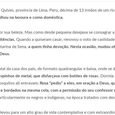
 Quives, província de Lima, Peru, décima de 13 irmãos de um ric
balhou na lavoura e como doméstica.
or sua beleza. Mas como desde pequena desejava se consagrar a
itências.
Quando a quiseram casar, renovou o voto de castidade f
tarina de Sena,
a quem tinha devoção. Nesta ocasião, mudou of
Deus.
l da casa dos pais, de formato quadrangular e baixa, onde se d
spinhos de metal, que disfarçava com botões de rosa
s. Dormia
osquitos ali entravam;
Rosa “pediu” a eles, em oração a Deus, q
 e bordados na mesma cela, com a permissão do seu confessor de
rticularmente os negros e indígenas, na época tratados com de
evou para um alto grau de vida contemplativa e com extraordiná