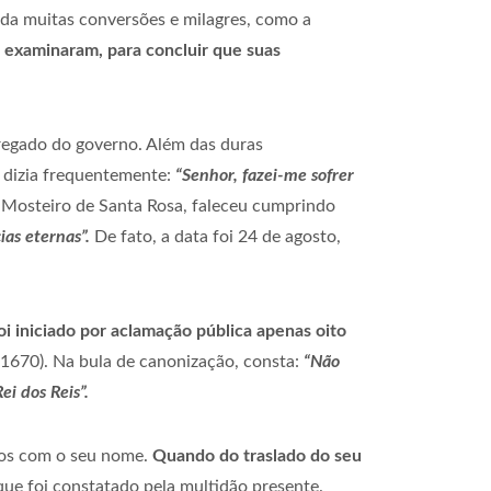
da muitas conversões e milagres, como a
a examinaram, para concluir que suas
egado do governo. Além das duras
, dizia frequentemente:
“Senhor, fazei-me sofrer
o Mosteiro de Santa Rosa, faleceu cumprindo
ias eternas”.
De fato, a data foi 24 de agosto,
i iniciado por aclamação pública apenas oito
 (1670). Na bula de canonização, consta:
“Não
ei dos Reis”.
ados com o seu nome.
Quando do traslado do seu
 que foi constatado pela multidão presente.