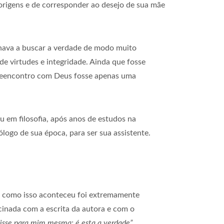
 origens e de corresponder ao desejo de sua mãe
onava a buscar a verdade de modo muito
de virtudes e integridade. Ainda que fosse
 reencontro com Deus fosse apenas uma
u em filosofia, após anos de estudos na
logo de sua época, para ser sua assistente.
ma como isso aconteceu foi extremamente
ascinada com a escrita da autora e com o
 disse para mim mesma: é esta a verdade”
.