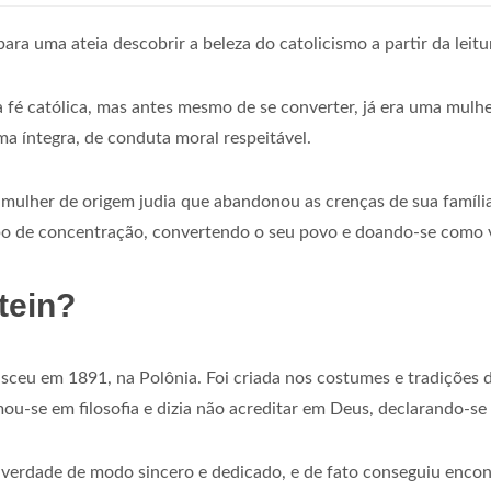
ara uma ateia descobrir a beleza do catolicismo a partir da leit
 a fé católica, mas antes mesmo de se converter, já era uma mul
ma íntegra, de conduta moral respeitável.
a mulher de origem judia que abandonou as crenças de sua famíli
mpo de concentração, convertendo o seu povo e doando-se como ví
tein?
asceu em 1891, na Polônia. Foi criada nos costumes e tradições d
mou-se em filosofia e dizia não acreditar em Deus, declarando-se
verdade de modo sincero e dedicado, e de fato conseguiu encont