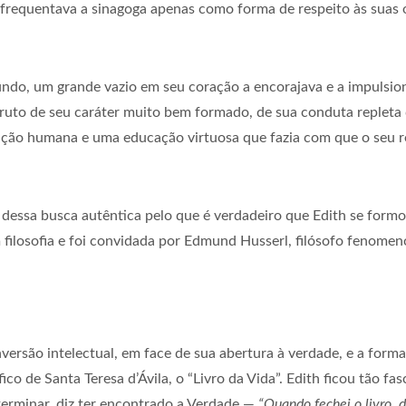
 e frequentava a sinagoga apenas como forma de respeito às suas
fundo, um grande vazio em seu coração a encorajava e a impulsi
fruto de seu caráter muito bem formado, de sua conduta repleta 
ação humana e uma educação virtuosa que fazia com que o seu
dessa busca autêntica pelo que é verdadeiro que Edith se formo
filosofia e foi convidada por Edmund Husserl, filósofo fenomenó
nversão intelectual, em face de sua abertura à verdade, e a for
fico de Santa Teresa d’Ávila, o “Livro da Vida”. Edith ficou tão f
terminar, diz ter encontrado a Verdade —
“Quando fechei o livro,