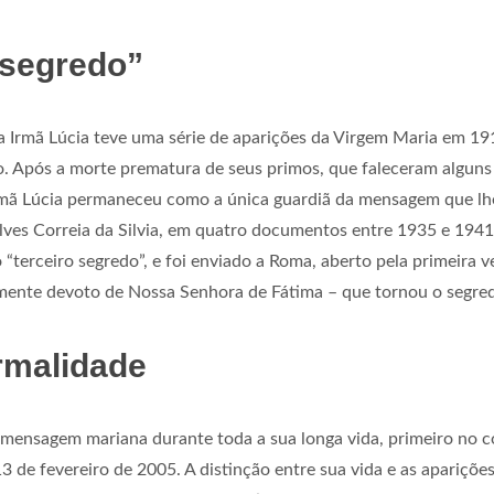
 segredo”
 Irmã Lúcia teve uma série de aparições da Virgem Maria em 191
o. Após a morte prematura de seus primos, que faleceram alguns
rmã Lúcia permaneceu como a única guardiã da mensagem que lhe
 Alves Correia da Silvia, em quatro documentos entre 1935 e 1941
“terceiro segredo”, e foi enviado a Roma, aberto pela primeira 
larmente devoto de Nossa Senhora de Fátima – que tornou o segr
rmalidade
mensagem mariana durante toda a sua longa vida, primeiro no co
de fevereiro de 2005. A distinção entre sua vida e as aparições,