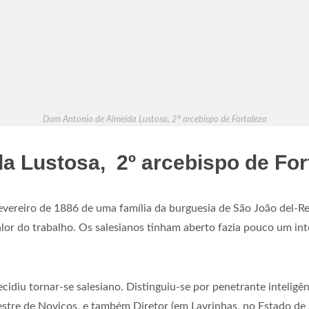
Dom Antonio de Almeida Lustosa, 2º arcebispo de Fortaleza
a Lustosa, 2º arcebispo de For
ereiro de 1886 de uma família da burguesia de São João del-Rei
 valor do trabalho. Os salesianos tinham aberto fazia pouco um 
ecidiu tornar-se salesiano. Distinguiu-se por penetrante inteligê
Mestre de Noviços, e também Diretor (em Lavrinhas, no Estado d