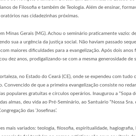
sianos de Filosofia e também de Teologia. Além de ensinar, form
 oratórios nas cidadezinhas próximas.
m Minas Gerais (MG). Achou o seminário praticamente vazio: de
azendo sua a urgência da justiça social. Não haviam passado sequ
 com maiores dificuldades para a evangelização. Após dois anos
 ficou dez anos, prodigalizando-se com a mesma generosidade de 
Fortaleza, no Estado do Ceará (CE), onde se expendeu com tudo 
 Convencido de que a primeira evangelização consiste no redar 
as populares gratuitas e círculos operários. Inaugurou a “Sopa d
as almas, deu vida ao Pré-Seminário, ao Santuário “Nossa Sra. 
ongregação das ‘Josefinas’.
s mais variados: teologia, filosofia, espiritualidade, hagiografia,