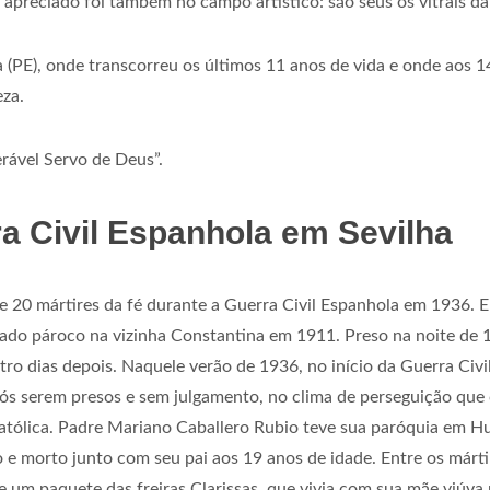
apreciado foi também no campo artístico: são seus os vitrais da
a (PE), onde transcorreu os últimos 11 anos de vida e onde aos 
eza.
rável Servo de Deus”.
ra Civil Espanhola em Sevilha
 20 mártires da fé durante a Guerra Civil Espanhola em 1936. E
do pároco na vizinha Constantina em 1911. Preso na noite de 1
atro dias depois. Naquele verão de 1936, no início da Guerra Civ
pós serem presos e sem julgamento, no clima de perseguição que
tólica. Padre Mariano Caballero Rubio teve sua paróquia em Hue
o e morto junto com seu pai aos 19 anos de idade. Entre os má
 um paquete das freiras Clarissas, que vivia com sua mãe viúva 