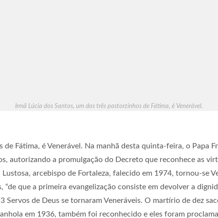
Irmã Lúcia dos Santos, um dos três pastorzinhos de Fátima, é Venerável.
s de Fátima, é Venerável. Na manhã desta quinta-feira, o Papa 
os, autorizando a promulgação do Decreto que reconhece as virt
a Lustosa, arcebispo de Fortaleza, falecido em 1974, tornou-se V
, “de que a primeira evangelização consiste em devolver a dignid
s 3 Servos de Deus se tornaram Veneráveis. O martírio de dez sac
spanhola em 1936, também foi reconhecido e eles foram proclam