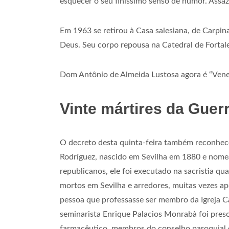
esquecer o seu finíssimo senso de humor. Assaz 
Em 1963 se retirou à Casa salesiana, de Carpin
Deus. Seu corpo repousa na Catedral de Fortal
Dom Antônio de Almeida Lustosa agora é “Vene
Vinte mártires da Guer
O decreto desta quinta-feira também reconhece
Rodríguez, nascido em Sevilha em 1880 e nomea
republicanos, ele foi executado na sacristia qu
mortos em Sevilha e arredores, muitas vezes a
pessoa que professasse ser membro da Igreja Ca
seminarista Enrique Palacios Monrabà foi pres
farmacêutico, membros do conselho paroquial e