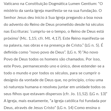
Vaticano na Constituição Dogmática Lumen Gentium: “
O
mistério da santa Igreja manifesta-se na sua fundação. O
Senhor Jesus deu início à Sua Igreja pregando a boa nova
do advento do Reino de Deus prometido desde há séculos
nas Escrituras: ‘cumpriu-se o tempo, o Reino de Deus está
próximo’ (Mc. 1,15; cfr. Mt. 4,17). Este Reino manifesta-se
na palavra, nas obras e na presença de Cristo.”
(LG n. 5). É
definida como “novo povo de Deus”. (LG n. 9) “
Ao novo
Povo de Deus todos os homens são chamados. Por isso,
este Povo, permanecendo uno e único, deve estender-se a
todo o mundo e por todos os séculos, para se cumprir o
desígnio da vontade de Deus que, no princípio, criou uma
só natureza humana e resolveu juntar em unidade todos os
seus filhos que estavam dispersos (cfr. Jo. 11,52).
(LG n. 13)”
A Igreja, mais exatamente, “a Igreja
católica foi fundada por
Deus, através de Jesus Cristo” (LG n. 14)
Como ensina o