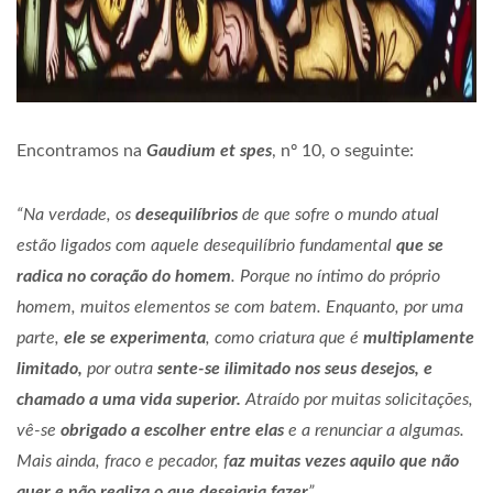
Encontramos na
Gaudium et spes
, nº 10, o seguinte:
“Na verdade, os
desequilíbrios
de que sofre o mundo atual
estão ligados com aquele desequilíbrio fundamental
que se
radica no coração do homem
. Porque no íntimo do próprio
homem, muitos elementos se com batem.
E
nquanto, por uma
parte,
ele se experimenta
, como criatura que é
multiplamente
limitado,
por outra
sente-se ilimitado nos seus desejos, e
chamado a uma vida superior.
Atraído por muitas solicitações,
vê-se
obrigado a escolher entre elas
e a renunciar a algumas.
Mais ainda, fraco e pecador, f
az muitas vezes aquilo que não
quer e não realiza o que desejaria fazer
”.