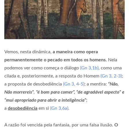
Vemos, nesta dinâmica,
a maneira como opera
permanentemente o pecado em todos os homens.
Nela
podemos ver como começa o diálogo
(Gn 3,1b)
, como uma
cilada e, posteriormente, a resposta do Homem
(Gn 3, 2-3)
;
a proposta de desobediência
(Gn 3, 4-5)
; a mentira:
“Não,
Não morrereis”
,
“é bom para comer”, “de agradável aspecto” e
“mui apropriado para abrir a inteligência”
;
a
desobediência
em si
(Gn 3,6a)
.
A razão foi vencida pela fantasia, por uma falsa ilusão.
O