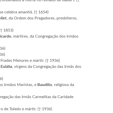
condenados à morte no reinado de Isabel I. (†
se celebra amanhã. († 1654)
llet
, da Ordem dos Pregadores, presbíteros,
(† 1853)
icardo
, mártires, da Congregação dos Irmãos
936)
936)
 Frades Menores e mártir. († 1936)
Eulália
, virgens da Congregação das Irmãs dos
6)
os Irmãos Maristas, e
Baudílio
, religioso da
egação das Irmãs Carmelitas da Caridade
ro de Toledo e mártir. († 1936)