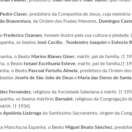
omás
Palaser
, presbítero,
João
Norton
e
João
Talbot
, que foram 
Pedro
Claver
, presbítero da Companhia de Jesus, cuja memória 
São Boaventura
, da Ordem dos Frades Menores,
Domingos
Caste
to
Frederico
Ozanam
, homem ilustre pela sua cultura e piedade. 
Espanha, os beatos
José
Cecílio
,
Teodemiro
Joaquim
e
Evêncio
R
spanha, o Beato
Marino
Blanes
Giner
, mártir, pai de família. († 1
nha, o Beato
Ismael
Escrihuela
Esteve
, mártir, pai de família.(† 1
panha, o Beato
Pascoal
Fortuño
Almela
, presbítero da Ordem dos
 beatas
Josefa
de São João de Deus
e
Maria das Dores de Santa 
ález Fernández
, religioso da Sociedade Salesiana e mártir. († 193
spanha, os beatos mártires
Barnabé
, religioso da Congregação d
ártir. († 1936)
ta
Apolónia Lizárraga
do Santíssimo Sacramento, virgem da Congr
a la Mancha,na Espanha, o Beato
Miguel Beato Sánchez
, presbíte