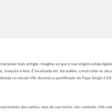
marianas mais antigas. Imagina-se que a sua origem esteja ligada
a, Joaquim e Ana. É localizada em Jerusalém, construída no sécul
brada no século VIII, durante o pontificado do Papa Sérgio I (†8
e nascimento dos santos, mas de sua morte. Há, contudo, três ce