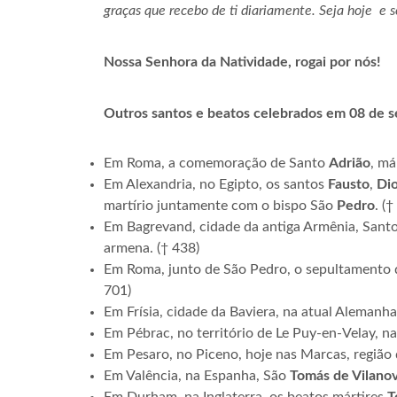
graças que recebo de ti diariamente. Seja hoje e 
Nossa Senhora da Natividade, rogai por nós!
Outros santos e beatos celebrados em 08 de 
Em Roma, a comemoração de Santo
Adrião
, má
Em Alexandria, no Egipto, os santos
Fausto
,
Di
martírio juntamente com o bispo São
Pedro
. (†
Em Bagrevand, cidade da antiga Armênia, Sant
armena. († 438)
Em Roma, junto de São Pedro, o sepultamento
701)
Em Frísia, cidade da Baviera, na atual Alemanh
Em Pébrac, no território de Le Puy-en-Velay, n
Em Pesaro, no Piceno, hoje nas Marcas, região d
Em Valência, na Espanha, São
Tomás de Vilano