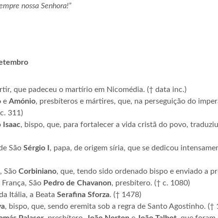
sempre nossa Senhora!”
setembro
rtir, que padeceu o martírio em Nicomédia. († data inc.)
o
e
Amónio
, presbíteros e mártires, que, na perseguição do imp
 c. 311)
o
Isaac
, bispo, que, para fortalecer a vida cristã do povo, traduzi
 de São
Sérgio I
, papa, de origem síria, que se dedicou intensame
a, São
Corbiniano
, que, tendo sido ordenado bispo e enviado a pr
a França, São
Pedro de Chavanon
, presbítero. († c. 1080)
a Itália, a Beata
Serafina
Sforza
. († 1478)
va
, bispo, que, sendo eremita sob a regra de Santo Agostinho. (†