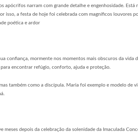
os apócrifos narram com grande detalhe e engenhosidade. Está n
Por isso, a festa de hoje foi celebrada com magníficos louvores
ade poética e ardor
sua confiança, mormente nos momentos mais obscuros da vida do 
para encontrar refúgio, conforto, ajuda e proteção.
as também como a discípula. Maria foi exemplo e modelo de vida 
ná.
e meses depois da celebração da solenidade da Imaculada Concei