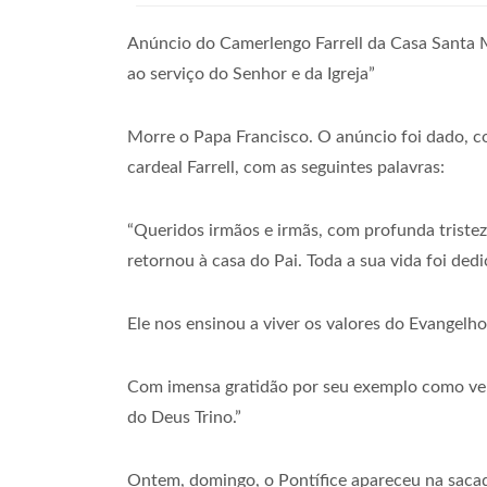
Anúncio do Camerlengo Farrell da Casa Santa Ma
ao serviço do Senhor e da Igreja”
Morre o Papa Francisco. O anúncio foi dado, c
cardeal Farrell, com as seguintes palavras:
“Queridos irmãos e irmãs, com profunda triste
retornou à casa do Pai. Toda a sua vida foi ded
Ele nos ensinou a viver os valores do Evangelh
Com imensa gratidão por seu exemplo como ver
do Deus Trino.”
Ontem, domingo, o Pontífice apareceu na sacad