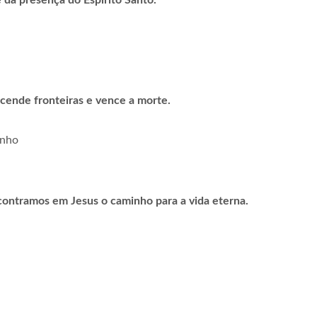
 da presença do Espírito Santo.
scende fronteiras e vence a morte.
inho
contramos em Jesus o caminho para a vida eterna.