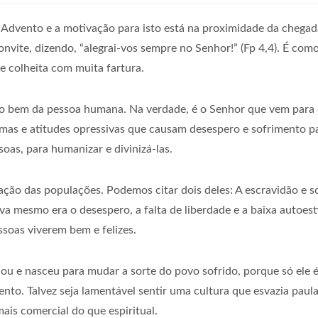
Advento e a motivação para isto está na proximidade da chegada d
nvite, dizendo, “alegrai-vos sempre no Senhor!” (Fp 4,4). É com
 colheita com muita fartura.
bem da pessoa humana. Na verdade, é o Senhor que vem para da
 tramas e atitudes opressivas que causam desespero e sofrimento
oas, para humanizar e divinizá-las.
ção das populações. Podemos citar dois deles: A escravidão e so
a mesmo era o desespero, a falta de liberdade e a baixa autoesti
ssoas viverem bem e felizes.
nou e nasceu para mudar a sorte do povo sofrido, porque só ele é
nto. Talvez seja lamentável sentir uma cultura que esvazia pau
is comercial do que espiritual.