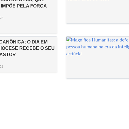
 IMPÕE PELA FORÇA
26
CANÔNICA: O DIA EM
DIOCESE RECEBE O SEU
PASTOR
26
DIOCESE DE GUARABIRA:
Paróquia Nossa Senhora Da Luz
Rua Pe. Sampaio, 45 – Centro
CEP: 58200-000 • Guarabira - PB