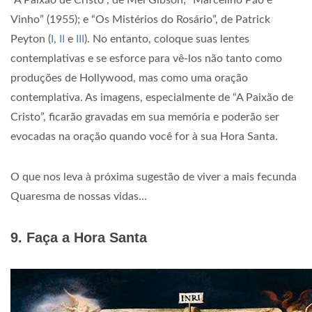
“A Paixão de Cristo”, de Mel Gibson; “Marcelino Pão e
Vinho” (1955); e “Os Mistérios do Rosário”, de Patrick
Peyton (
I
,
II
e
III
). No entanto, coloque suas lentes
contemplativas e se esforce para vê-los não tanto como
produções de Hollywood, mas como uma oração
contemplativa. As imagens, especialmente de “A Paixão de
Cristo”, ficarão gravadas em sua memória e poderão ser
evocadas na oração quando você for à sua Hora Santa.
O que nos leva à próxima sugestão de viver a mais fecunda
Quaresma de nossas vidas…
9. Faça a Hora Santa