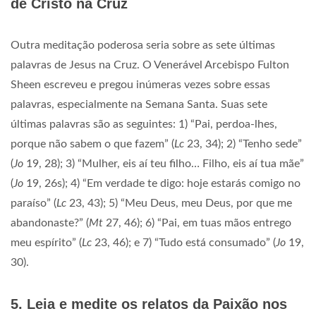
de Cristo na Cruz
Outra meditação poderosa seria sobre as sete últimas
palavras de Jesus na Cruz. O Venerável Arcebispo Fulton
Sheen escreveu e pregou inúmeras vezes sobre essas
palavras, especialmente na Semana Santa. Suas sete
últimas palavras são as seguintes: 1) “Pai, perdoa-lhes,
porque não sabem o que fazem” (
Lc
23, 34); 2) “Tenho sede”
(
Jo
19, 28); 3) “Mulher, eis aí teu filho… Filho, eis aí tua mãe”
(
Jo
19, 26s); 4) “Em verdade te digo: hoje estarás comigo no
paraíso” (
Lc
23, 43); 5) “Meu Deus, meu Deus, por que me
abandonaste?” (
Mt
27, 46); 6) “Pai, em tuas mãos entrego
meu espírito” (
Lc
23, 46); e 7) “Tudo está consumado” (
Jo
19,
30).
5. Leia e medite os relatos da Paixão nos