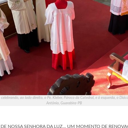
elebrando, ao lado direito, o Pe. Kleber, Pároco da Catedral, e à esquerda, o Diá
Antônio, Guarabira-PB
E NOSSA SENHORA DA LUZ… UM MOMENTO DE RENOVAÇÃO…”, 