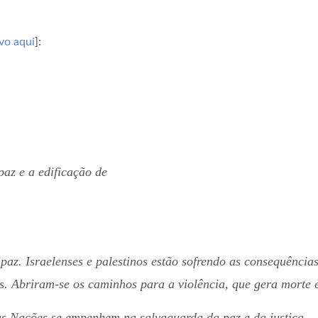
vo aqui
]:
az e a edificação de
z. Israelenses e palestinos estão sofrendo as consequências
s. Abriram-se os caminhos para a violência, que gera morte e
s Nações se empenhem na salvaguarda da paz e da justiça.