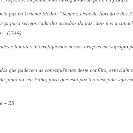
pela paz no Oriente Médio: “Senhor, Deus de Abraão e dos Pr
orça para sermos cada dia artesãos da paz; dai- nos a capac
o” (2014).
es e famílias intensifiquemos nossas orações em sufrágio pel
os que padecem as consequências deste conflito, especialmen
da junto ao seu Filho, para que esta paz tão desejada seja es
re – RS