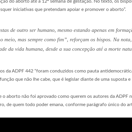
ização do aborto até a 12ª semana de gestação. No texto, os bis
squer iniciativas que pretendam apoiar e promover o aborto”.
custas de outro ser humano, mesmo estando apenas em formaç
o meio, mas sempre como fim”, reforçam os bispos. Na nota
idade da vida humana, desde a sua concepção até a morte nat
os da ADPF 442 “foram conduzidos como pauta antidemocrática
unção que não lhe cabe, que é legislar diante de uma suposta e
je o aborto não foi aprovado como querem os autores da ADPF 
iro, de quem todo poder emana, conforme parágrafo único do art.