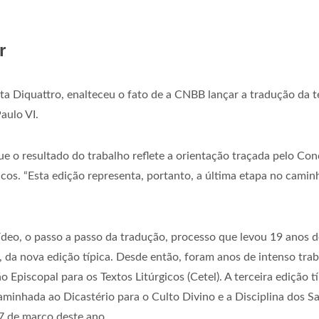
r
a Diquattro, enalteceu o fato de a CNBB lançar a tradução da te
aulo VI.
o resultado do trabalho reflete a orientação traçada pelo Concí
gicos. “Esta edição representa, portanto, a última etapa no caminh
ídeo, o passo a passo da tradução, processo que levou 19 anos 
 da nova edição típica. Desde então, foram anos de intenso tra
Episcopal para os Textos Litúrgicos (Cetel). A terceira edição 
aminhada ao Dicastério para o Culto Divino e a Disciplina dos
7 de março deste ano.