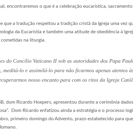
ssal, encontraremos o que é a celebração eucarística, sacramento m
 que a tradução respeitou a tradição cristã da Igreja uma vez q
eologia da Eucarístia e também uma atitude de obediência à Igre
cometidas na liturgia.
ões do Concílio Vaticano II sob as autoridades dos Papa Paul
 meditá-lo e assimilá-lo para não ficarmos apenas atentos 
recuperarmos nosso encanto para com os ritos da Igreja Católi
BB, dom Ricardo Hoepers, apresentou durante a cerimônia dados 
sa”. Dom Ricardo enfatizou ainda a estratégia e o processo logí
embro, primeiro domingo do Advento, prazo estabelecido para qu
 Romano.