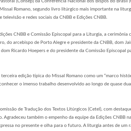
astoral (Consep) da Conferência Nacional dos Bispos do Brasil (
 Missal Romano, segundo livro litúrgico mais importante na liturg
de televisão e redes sociais da CNBB e Edições CNBB.
ições CNBB e Comissão Episcopal para a Liturgia, a cerimônia 
ro, do arcebispo de Porto Alegre e presidente da CNBB, dom Jaime
, dom Ricardo Hoepers e do presidente da Comissão Episcopal pa
 terceira edição típica do Missal Romano como um “marco histó
reconhecer o imenso trabalho desenvolvido ao longo de quase du
missão de Tradução dos Textos Litúrgicos (Cetel), com destaqu
 ano. Agradeceu também o empenho da equipe da Edições CNBB na 
expressa no presente e olha para o futuro. A liturgia antes de um 