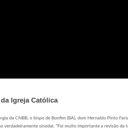
 da Igreja Católica
rgia da CNBB, o bispo de Bonfim (BA), dom Hernaldo Pinto Farias
o verdadeiramente sinodal. “Foi muito importante a revisão da t