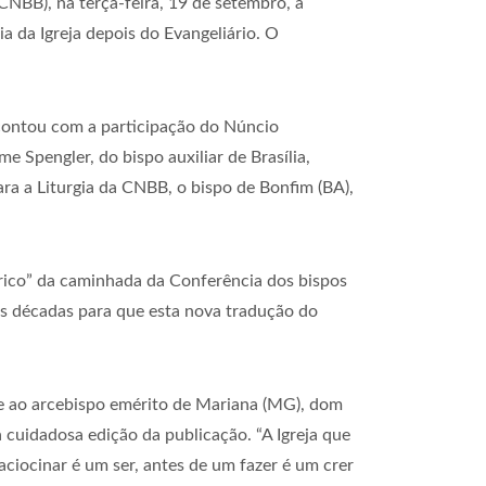
CNBB), na terça-feira, 19 de setembro, a
ia da Igreja depois do Evangeliário. O
contou com a participação do Núncio
 Spengler, do bispo auxiliar de Brasília,
ra a Liturgia da CNBB, o bispo de Bonfim (BA),
rico” da caminhada da Conferência dos bispos
as décadas para que esta nova tradução do
e ao arcebispo emérito de Mariana (MG), dom
cuidadosa edição da publicação. “A Igreja que
raciocinar é um ser, antes de um fazer é um crer