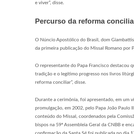
e viver”, disse.
Percurso da reforma concilia
O Núncio Apostólico do Brasil, dom Giambattist
da primeira publicação do Missal Romano por P
O representante do Papa Francisco destacou que 
tradição e o legítimo progresso nos livros litúr
reforma conciliar”, disse.
Durante a cerimônia, foi apresentado, em um v
promulgação, em 2002, pelo Papa João Paulo II,
conteúdo do Missal, coordenados pela Comissão 
bispos na 59ª Assembleia Geral da CNBB e enc
confirmação da Santa Sé foi publicada no dia 1