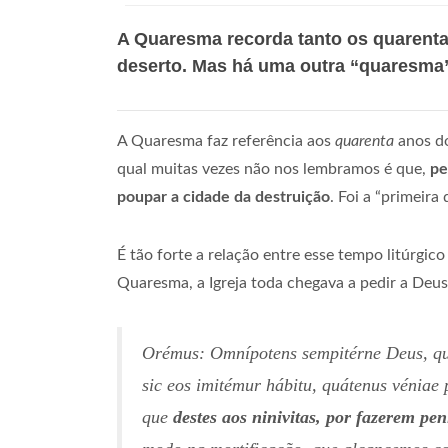
A Quaresma recorda tanto os quarenta
deserto. Mas há uma outra “quaresma
A Quaresma faz referência aos
quarenta
anos do
qual muitas vezes não nos lembramos é que,
pe
poupar a cidade da destruição
. Foi a “primeira
É tão forte a relação entre esse tempo litúrgico
Quaresma, a Igreja toda chegava a pedir a Deus 
Orémus: Omnípotens sempitérne Deus, qui Ni
sic eos imitémur hábitu, quátenus vénia
que
destes aos ninivitas, por fazerem pen