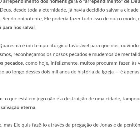
O arrependimento dos homens gera o “arrependimento” de De
 Deus, desde toda a eternidade, já havia decidido salvar a cidade
s. Sendo onipotente, Ele poderia fazer tudo isso de outro modo
 para nos salvar
.
uaresma é um tempo litúrgico favorável para que nós, ouvindo a 
esmos, reconheçamos os nossos pecados e mudemos de mentalid
os pecados
, como hoje, infelizmente, muitos procuram fazer, às 
o ao longo desses dois mil anos de história da Igreja — é apenas 
: o que está em jogo não é a destruição de uma cidade, tampouc
 salvação eterna
.
 mas Ele quis fazê-lo através da pregação de Jonas e da penitênc