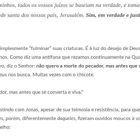
aminhos, todos os vossos juízos se baseiam na verdade, e tom
dade santa dos nossos pais, Jerusalém.
Sim, em verdade e justi
implesmente “fulminar” suas criaturas. É à luz do desejo de Deu
 divinos. Como diz uma antífona que rezamos continuamente na Q
ivo, diz o Senhor:
não quero a morte do pecador, mas antes que s
us nos busca. Muitas vezes com o chicote.
or, mas antes que se converta e viva.”
istindo com Jonas, apesar de sua teimosia e resistência, para q
es
, porém, diferentemente
daqueles
, fizeram ouvidos moucos à v
elho: