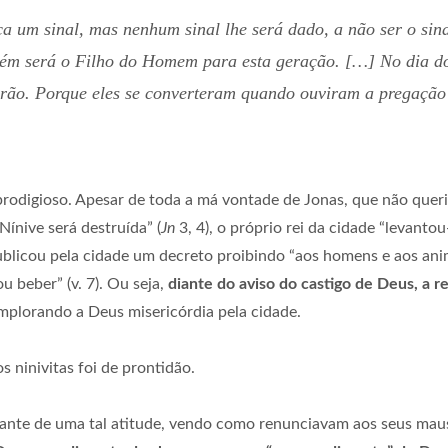
 um sinal, mas nenhum sinal lhe será dado, a não ser o sin
mbém será o Filho do Homem para esta geração. […] No dia do 
rão. Porque eles se converteram quando ouviram a pregação
 prodigioso. Apesar de toda a má vontade de Jonas, que não queri
ínive será destruída” (
Jn
3, 4), o próprio rei da cidade “levanto
, publicou pela cidade um decreto proibindo “aos homens e aos a
 beber” (v. 7). Ou seja,
diante do aviso do castigo de Deus, a re
mplorando a Deus misericórdia pela cidade.
s ninivitas foi de prontidão.
ante de uma tal atitude, vendo como renunciavam aos seus mau