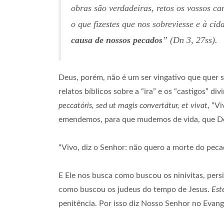
obras são verdadeiras, retos os vossos c
o que fizestes que nos sobreviesse e à ci
causa de nossos pecados
” (
Dn
3, 27ss).
Deus, porém, não é um ser vingativo que quer s
relatos bíblicos sobre a “ira” e os “castigos”
peccatóris, sed ut magis convertátur, et vivat
, “V
emendemos, para que mudemos de vida, que De
“Vivo, diz o Senhor: não quero a morte do pecad
E Ele nos busca como buscou os ninivitas, pers
como buscou os judeus do tempo de Jesus.
Est
penitência. Por isso diz Nosso Senhor no Evang