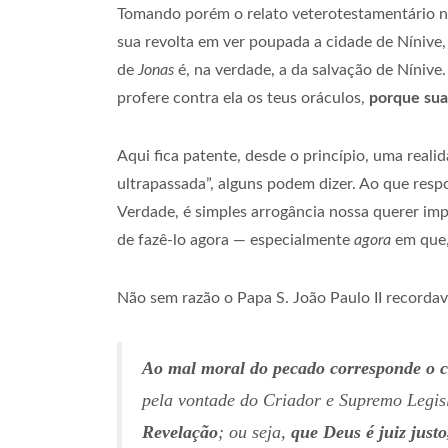
Tomando porém o relato veterotestamentário na 
sua revolta em ver poupada a cidade de Nínive
de
Jonas
é, na verdade, a da salvação de Nínive.
profere contra ela os teus oráculos,
porque sua
Aqui fica patente, desde o princípio, uma reali
ultrapassada”, alguns podem dizer. Ao que resp
Verdade, é simples arrogância nossa querer imp
de fazê-lo agora — especialmente
agora
em que,
Não sem razão o Papa S. João Paulo II recorda
Ao mal moral do pecado corresponde o c
pela vontade do Criador e Supremo Legi
Revelação
; ou seja,
que Deus é juiz just