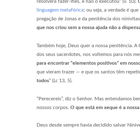
resolvera fazer-lhes, e não o executou” (v. 10).
linguagem metafórica
; ou seja, a verdade é que
pregação de Jonas e da penitência dos ninivita
que nos criou sem a nossa ajuda não a dispensa
Também hoje, Deus quer a nossa penitência. A Q
dos seus sacerdotes, nos voltemos para nós m
para encontrar “elementos positivos” em noss
que vieram trazer — e que os santos têm repetid
todos
” (
Lc
13, 5).
“Perecereis”, diz o Senhor. Mas entendamos bem
nossos corpos.
O que está em xeque é a nossa
Deus desde sempre havia decidido salvar Nínive,