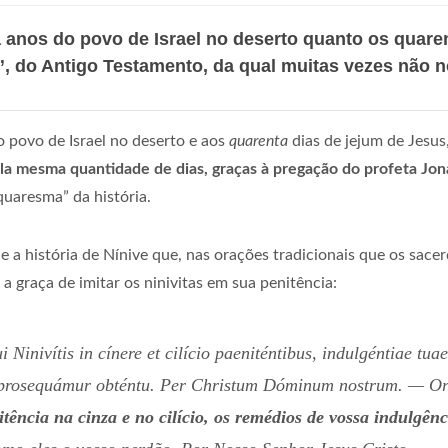
 anos do povo de Israel no deserto quanto os quare
”, do Antigo Testamento, da qual muitas vezes não
 povo de Israel no deserto e aos
quarenta
dias de jejum de Jesu
la mesma quantidade de dias, graças à pregação do profeta Jon
 quaresma” da história.
 e a história de Nínive que, nas orações tradicionais que os sace
a graça de imitar os ninivitas em sua penitência:
nivítis in cínere et cilício paeniténtibus, indulgéntiae tuae 
e prosequámur obténtu. Per Christum Dóminum nostrum
. — Or
itência na cinza e no cilício, os remédios de vossa indulgênc