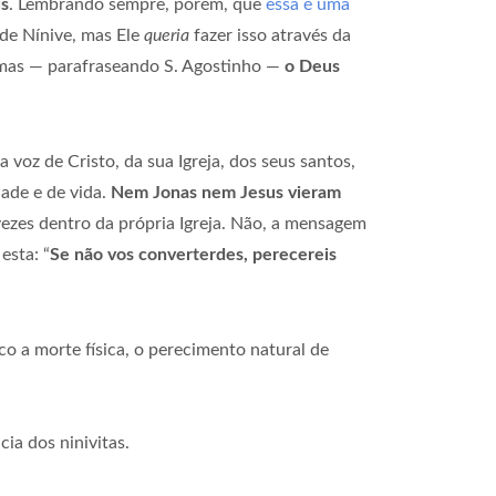
us
. Lembrando sempre, porém, que
essa é uma
 de Nínive, mas Ele
queria
fazer isso através da
, mas — parafraseando S. Agostinho —
o Deus
voz de Cristo, da sua Igreja, dos seus santos,
ade e de vida.
Nem Jonas nem Jesus vieram
vezes dentro da própria Igreja. Não, a mensagem
esta: “
Se não vos converterdes, perecereis
o a morte física, o perecimento natural de
ia dos ninivitas.