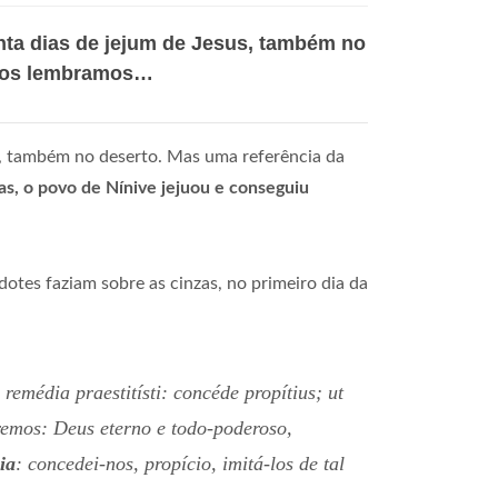
nta dias de jejum de Jesus, também no
 nos lembramos…
s, também no deserto. Mas uma referência da
as, o povo de Nínive jejuou e conseguiu
rdotes faziam sobre as cinzas, no primeiro dia da
remédia praestitísti: concéde propítius; ut
emos: Deus eterno e todo-poderoso,
ia
: concedei-nos, propício, imitá-los de tal