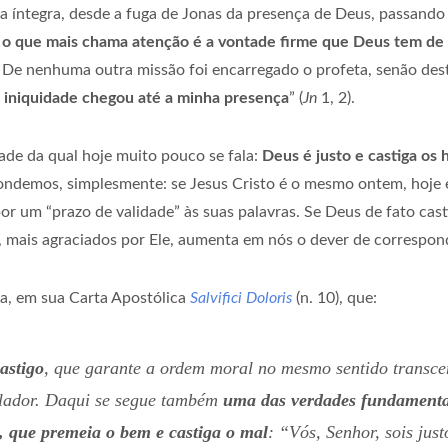
íntegra, desde a fuga de Jonas da presença de Deus, passando p
,
o que mais chama atenção é a vontade firme que Deus tem de sa
 De nenhuma outra missão foi encarregado o profeta, senão desta:
 iniquidade chegou até a minha presença
” (
Jn
1, 2).
dade da qual hoje muito pouco se fala:
Deus é justo e castiga os
ondemos, simplesmente: se Jesus Cristo é o mesmo ontem, hoje e 
or um “prazo de validade” às suas palavras. Se Deus de fato cas
 mais agraciados por Ele, aumenta em nós o dever de correspon
va, em sua Carta Apostólica
Salvifici Doloris
(n. 10), que:
astigo
, que garante a ordem moral no mesmo sentido transce
slador. Daqui se segue também
uma das verdades fundamentai
o, que premeia o bem e castiga o mal
: “Vós, Senhor, sois just