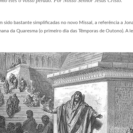
mo eles o vosso perdão. Por Nosso Senhor Jesus Cristo.
m sido bastante simplificadas no novo Missal, a referência a Jon
mana da Quaresma (o primeiro dia das Têmporas de Outono). A le