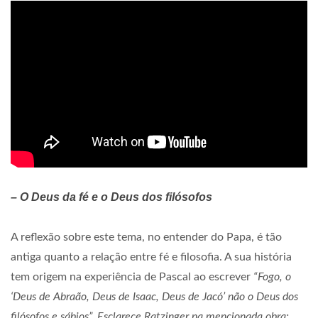
– O Deus da fé e o Deus dos filósofos
A reflexão sobre este tema, no entender do Papa, é tão
antiga quanto a relação entre fé e filosofia. A sua história
tem origem na experiência de Pascal ao escrever
“Fogo, o
‘Deus de Abraão, Deus de Isaac, Deus de Jacó’ não o Deus dos
filósofos e sábios”. Esclarece Ratzinger na mencionada obra: