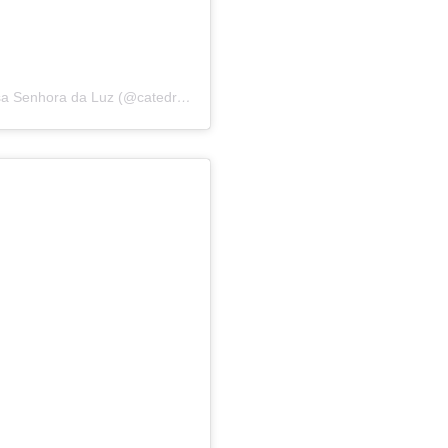
Uma publicação compartilhada por Catedral Nossa Senhora da Luz (@catedraldaluz_)