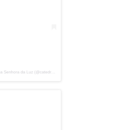
Uma publicação compartilhada por Catedral Nossa Senhora da Luz (@catedraldaluz_)