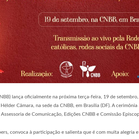
BB) lança oficialmente na próxima terça-feira, 19 de setembro, a
Hélder Câmara, na sede da CNBB, em Brasília (DF). A cerimônia
la Assessoria de Comunicação, Edições CNBB e Comissão Episcopal
s, convoca à participação e salienta que é com muita alegria e